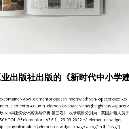
工业出版社出版的《新时代中小学
》
.e-container--row .elementor-spacer-inner{width:var(--spacer-size)}.e-
nner,.elementor-column .elementor-spacer-inner{height:var(--spacer-s
代中小学建筑设计案例与评析 第三卷》 收录项目分别为：英国外籍人员
! elementor - v3.6.1 - 23-03-2022 */ .elementor-widget-
{display:inline-block}.elementor-widget-image a img[src$=".svg"]