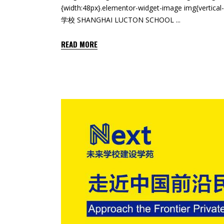
{width:48px}.elementor-widget-image img{ve
学校 SHANGHAI LUCTON SCHOOL
READ MORE