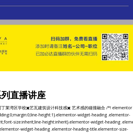
系列直播讲座
学校✖️艺瓦建筑设计 ​科技感✖️ 艺术感的碰撞融合 /*! elementor 
dding:0;margin:0;line-height:1}.elementor-widget-heading .elementor-
it;font-size:inherit;line-height:inherit}.elementor-widget-heading .elem
}.elementor-widget-heading .elementor-heading-title.elementor-size-