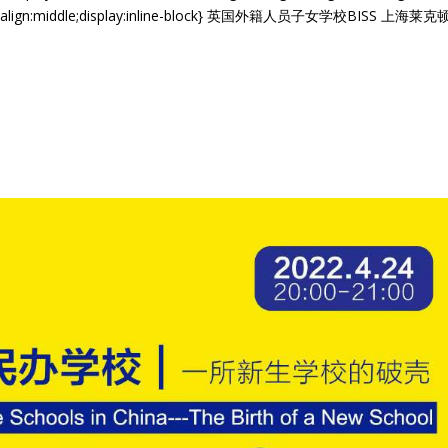
rtical-align:middle;display:inline-block} 英国外籍人员子女学校BISS 上海