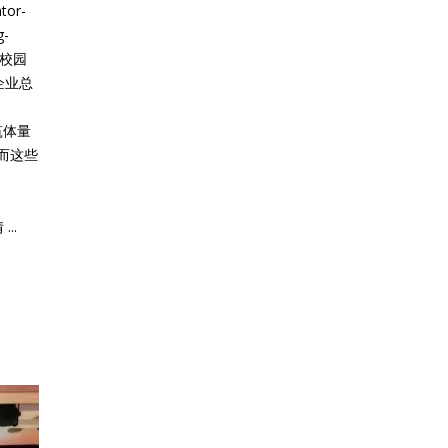
tor-
g-
学校校园
、企业总
筑体量
而这些
详情