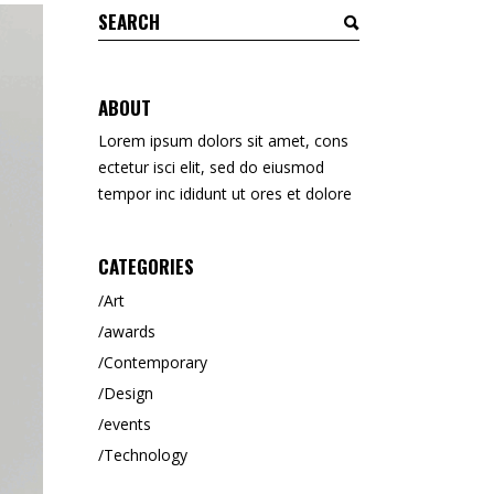
Search
for:
ABOUT
Lorem ipsum dolors sit amet, cons
ectetur isci elit, sed do eiusmod
tempor inc ididunt ut ores et dolore
CATEGORIES
Art
awards
Contemporary
Design
events
Technology