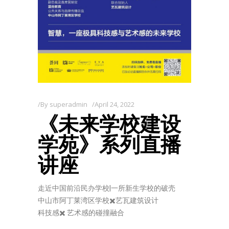
By
superadmin
April 24, 2022
《未来学校建设
学苑》系列直播
讲座
走近中国前沿民办学校|一所新生学校的破壳
​中山市阿丁莱湾区学校✖️艺瓦建筑设计
​科技感✖️ 艺术感的碰撞融合